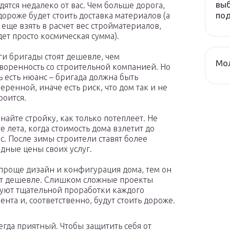
выб
дятся недалеко от вас. Чем больше дорога,
по
дороже будет стоить доставка материалов (а
 еще взять в расчет вес стройматериалов,
ет просто космическая сумма).
ги бригады стоят дешевле, чем
Мол
воренность со строительной компанией. Но
ь есть нюанс – бригада должна быть
еренной, иначе есть риск, что дом так и не
роится.
найте стройку, как только потеплеет. Не
е лета, когда стоимость дома взлетит до
с. После зимы строители ставят более
дные цены своих услуг.
проще дизайн и конфигурация дома, тем он
т дешевле. Слишком сложные проекты
уют тщательной проработки каждого
ента и, соответственно, будут стоить дороже.
егда приятный. Чтобы защитить себя от