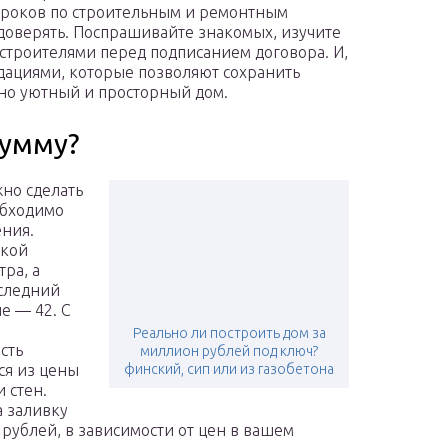
сроков по строительным и ремонтным
 доверять. Поспрашивайте знакомых, изучите
 строителями перед подписанием договора. И,
дациями, которые позволяют сохранить
но уютный и просторный дом.
сумму?
но сделать
обходимо
ения.
ской
ра, а
оследний
е — 42. С
Реально ли построить дом за
сть
миллион рублей под ключ?
ся из цены
финский, сип или из газобетона
 стен.
а заливку
рублей, в зависимости от цен в вашем