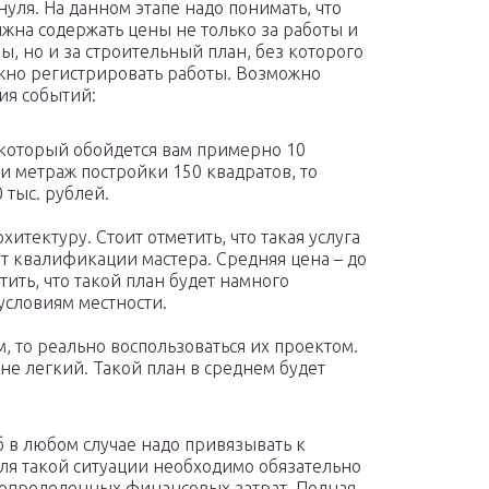
нуля. На данном этапе надо понимать, что
лжна содержать цены не только за работы и
ы, но и за строительный план, без которого
но регистрировать работы. Возможно
ия событий:
 который обойдется вам примерно 10
ли метраж постройки 150 квадратов, то
 тыс. рублей.
хитектуру. Стоит отметить, что такая услуга
от квалификации мастера. Средняя цена – до
етить, что такой план будет намного
 условиям местности.
, то реально воспользоваться их проектом.
не легкий. Такой план в среднем будет
б в любом случае надо привязывать к
я такой ситуации необходимо обязательно
 определенных финансовых затрат. Полная