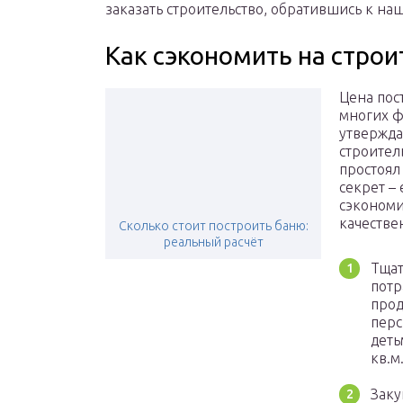
заказать строительство, обратившись к н
Как сэкономить на строи
Цена пос
многих ф
утвержда
строител
простоял
секрет –
сэкономи
качестве
Сколько стоит построить баню:
реальный расчёт
Тщат
потр
прод
перс
деть
кв.м
Заку