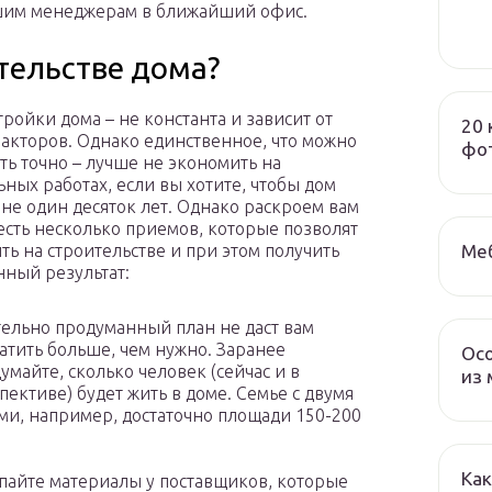
ашим менеджерам в ближайший офис.
тельстве дома?
тройки дома – не константа и зависит от
20 
акторов. Однако единственное, что можно
фот
ть точно – лучше не экономить на
ьных работах, если вы хотите, чтобы дом
 не один десяток лет. Однако раскроем вам
 есть несколько приемов, которые позволят
Меб
ть на строительстве и при этом получить
нный результат:
ельно продуманный план не даст вам
атить больше, чем нужно. Заранее
Осо
умайте, сколько человек (сейчас и в
из 
пективе) будет жить в доме. Семье с двумя
ми, например, достаточно площади 150-200
.
Как
пайте материалы у поставщиков, которые