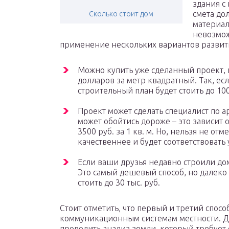
здания с 
смета до
Сколько стоит дом
материал
невозмож
применение нескольких вариантов развит
Можно купить уже сделанный проект,
долларов за метр квадратный. Так, ес
строительный план будет стоить до 100
Проект может сделать специалист по ар
может обойтись дороже – это зависит 
3500 руб. за 1 кв. м. Но, нельзя не отм
качественнее и будет соответствовать
Если ваши друзья недавно строили дом
Это самый дешевый способ, но далеко 
стоить до 30 тыс. руб.
Стоит отметить, что первый и третий спосо
коммуникационным системам местности. Дл
проводить анализ земли, который требует