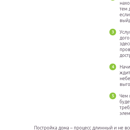
нахо
тем 
если
выйд
Услу
дого
здес
пров
дост
Начи
ждит
небе
выго
Чем 
буде
треб
элем
Постройка дома – процесс длинный и не вс