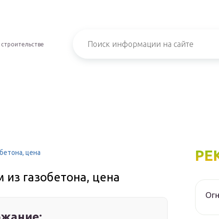
 строительстве
РЕ
бетона, цена
 из газобетона, цена
Огн
жание: