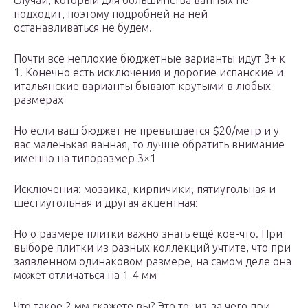
случай, который для большинства ванных не
подходит, поэтому подробней на ней
останавливаться не будем.
Почти все неплохие бюджетные варианты идут 3+ к
1. Конечно есть исключения и дорогие испанские и
итальянские варианты бывают крутыми в любых
размерах
Но если ваш бюджет не превышается $20/метр и у
вас маленькая ванная, то лучше обратить внимание
именно на типоразмер 3×1
Исключения: мозаика, кирпичики, пятиугольная и
шестиугольная и другая акцентная:
Но о размере плитки важно знать ещё кое-что. При
выборе плитки из разных коллекций учтите, что при
заявленном одинаковом размере, на самом деле она
может отличаться на 1-4 мм
Что такое 2 мм скажете вы? Это то, из-за чего при