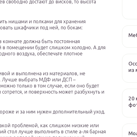
ев свободно достают до висков, то высота
ить нишами и полками для хранения
вать шкафчики под ней, по бокам:
Меб
 в комнате должна быть постоянная
й в помещении будет слишком холодно. А для
одного воздуха, обеспечьте плотное
Осо
из 
вой и выполнена из материалов, не
 Лучше выбрать МДФ или ДСП –
можно только в том случае, если оно будет
 сотрется, и поверхность может разбухнуть и
20 
фот
дороже и за ним нужен дополнительный уход.
такой проблемой, как слишком низкие или
ий стол лучше выполнить в стиле а-ля барная
Мол