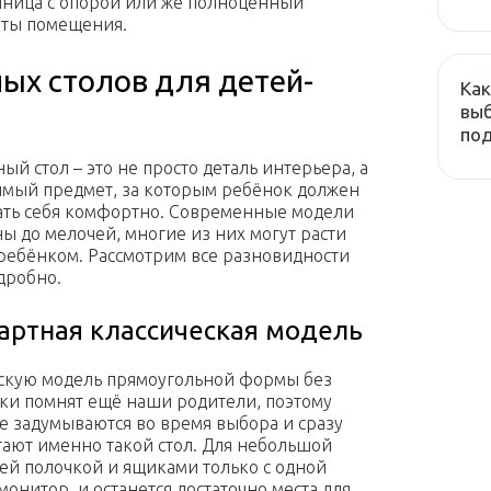
ешница с опорой или же полноценный
иты помещения.
ых столов для детей-
Как
выб
по
ый стол – это не просто деталь интерьера, а
мый предмет, за которым ребёнок должен
ать себя комфортно. Современные модели
ы до мелочей, многие из них могут расти
 ребёнком. Рассмотрим все разновидности
дробно.
артная классическая модель
скую модель прямоугольной формы без
ки помнят ещё наши родители, поэтому
е задумываются во время выбора и сразу
ают именно такой стол. Для небольшой
ей полочкой и ящиками только с одной
онитор, и останется достаточно места для