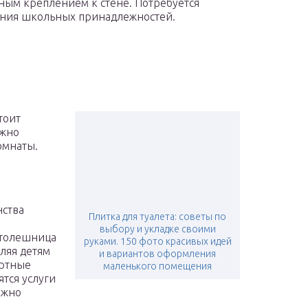
ьным креплением к стене. Потребуется
ения школьных принадлежностей.
тоит
ожно
омнаты.
нства
Плитка для туалета: советы по
выбору и укладке своими
столешница
руками. 150 фото красивых идей
вляя детям
и вариантов оформления
артные
маленького помещения
ятся услуги
ожно