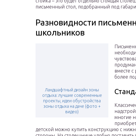
стойка – это будет отдельно стоящая стол
письменный стол, подобранный под габар
Разновидности письменн
школьников
Письменн
необходи
чувствов
продуман
вместе с
более по
Ландшафтный дизайн зоны
Станд
отдыха: лучшие современные
проекты, идеи обустройства
Классиче
зоны отдыха на даче (фото +
надстрой
видео)
многие н
приобрет
детской можно купить конструкцию с нижн
стороны. На столешнице удобно поставить м