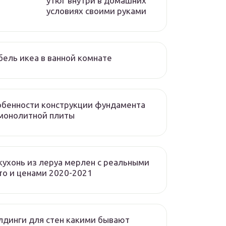
утюг внутри в домашних
условиях своими руками
ель икеа в ванной комнате
бенности конструкции фундамента
монолитной плиты
кухонь из леруа мерлен с реальными
о и ценами 2020-2021
динги для стен какими бывают