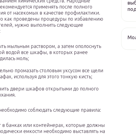
ванием химических средств. Народные
выб
екомендуется применять после полного
по
ия от насекомых в качестве профилактики.
го как проведены процедуры по избавлению
телей, нужно выполнить следующие
:
Мол
ть мыльным раствором, а затем ополоснуть
ой водой все шкафы, в которых ранее
дилась моль;
ельно промазать столовым уксусом все щели
афах, используя для этого тонкую кисть;
вить двери шкафов открытыми до полного
хания.
 необходимо соблюдать следующие правила:
 в банках или контейнерах, которые должны
одически емкости необходимо выставлять на