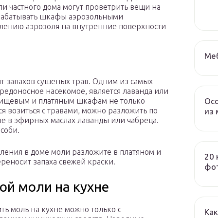
ли частного дома могут проветрить вещи на
брабатывать шкафы аэрозольными
ылению аэрозоля на внутренние поверхности
Меб
ит запахов сушеных трав. Одним из самых
редоносное насекомое, является лаванда или
Осо
 пищевым и платяным шкафам не только
ся возиться с травами, можно разложить по
из 
е в эфирных маслах лаванды или чабреца.
соби.
ления в доме моли разложите в платяном и
20 
реносит запаха свежей краски.
фот
ой моли на кухне
ть моль на кухне можно только с
Как