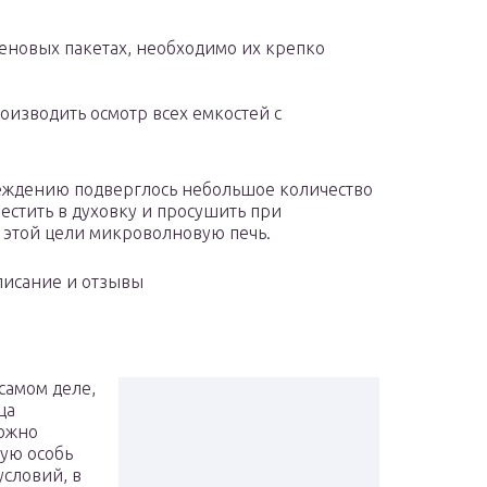
леновых пакетах, необходимо их крепко
роизводить осмотр всех емкостей с
реждению подверглось небольшое количество
местить в духовку и просушить при
я этой цели микроволновую печь.
писание и отзывы
самом деле,
ца
ложно
лую особь
условий, в