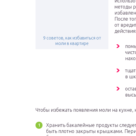
использо
методы р
избавлен
После то
от вреди
действия
9 советов, как избавиться от
моли в квартире
помы
чист
нахо
тщат
в шк
оста
высы
Чтобы избежать появления моли на кухне,
Хранить бакалейные продукты следует
быть плотно закрыты крышками. Пери