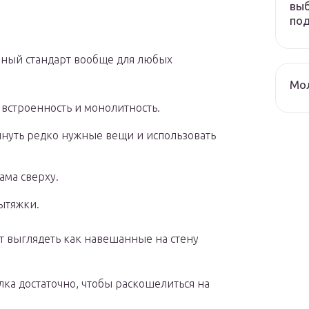
выб
по
чный стандарт вообще для любых
Мол
встроенность и монолитность.
инуть редко нужные вещи и использовать
ама сверху.
ытяжки.
ет выглядеть как навешанные на стену
лка достаточно, чтобы раскошелиться на