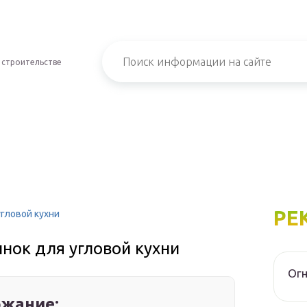
 строительстве
РЕ
угловой кухни
нок для угловой кухни
Огн
жание: