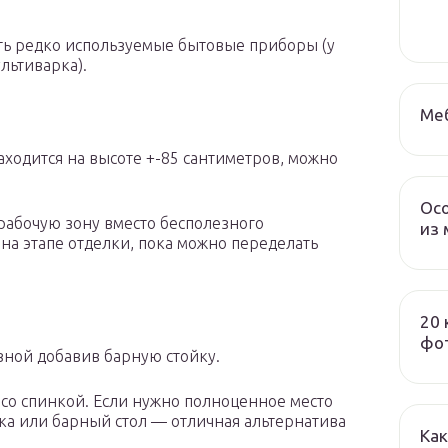
ть редко используемые бытовые приборы (у
льтиварка).
Меб
аходится на высоте +-85 сантиметров, можно
Осо
рабочую зону вместо бесполезного
из 
на этапе отделки, пока можно переделать
20 
фот
зной добавив барную стойку.
 со спинкой. Если нужно полноценное место
ка или барный стол — отличная альтернатива
Как