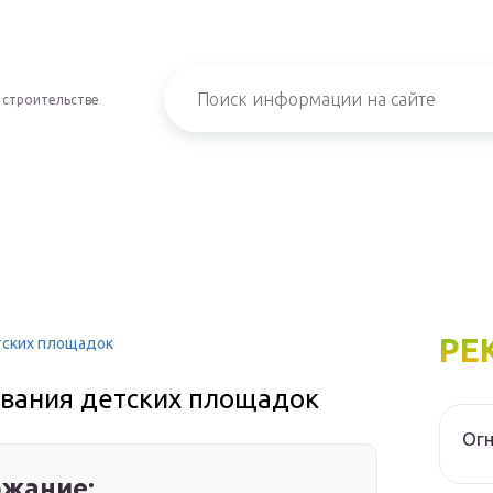
 строительстве
РЕ
тских площадок
вания детских площадок
Огн
жание: