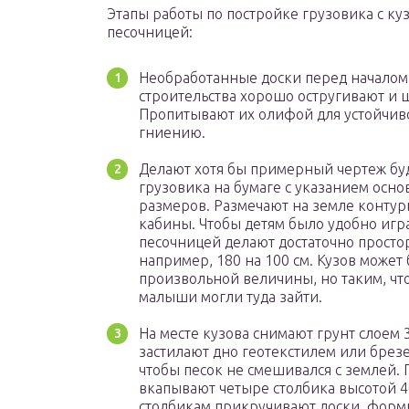
Этапы работы по постройке грузовика с ку
песочницей:
Необработанные доски перед началом
строительства хорошо остругивают и
Пропитывают их олифой для устойчив
гниению.
Делают хотя бы примерный чертеж бу
грузовика на бумаге с указанием осн
размеров. Размечают на земле контур
кабины. Чтобы детям было удобно играт
песочницей делают достаточно просто
например, 180 на 100 см. Кузов может
произвольной величины, но таким, чт
малыши могли туда зайти.
На месте кузова снимают грунт слоем 3
застилают дно геотекстилем или брез
чтобы песок не смешивался с землей. 
вкапывают четыре столбика высотой 40
столбикам прикручивают доски, форм