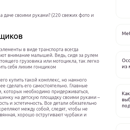
а даче своими руками? (220 свежих фото и
Меб
нщиков
элементы в виде транспорта всегда
ют внимание малышей. Ведь, сидя за рулем
Осо
стоящего грузовика или мотоцикла, так легко
из 
ить себя лихим гонщиком
его купить такой комплекс, но намного
ее сделать его самостоятельно. Главные
, которых необходимо придерживаться,
Как
шинку на детскую площадку своими руками –
выб
ость и эстетичность. Все детали обязательно
по
крепляют между собой, следят, чтобы не
евянная, хорошо остругивают чурбаки и