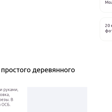
Мол
20 
фот
 простого деревянного
и руками,
овка,
резы. В
ы ОСБ.