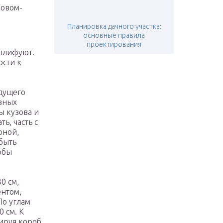
зовом-
Планировка дачного участка:
основные правила
проектирования
 шлифуют.
ости к
дущего
овных
ы кузова и
ь, часть с
рной,
 быть
обы
0 см,
ентом,
По углам
 см. К
ируя короб