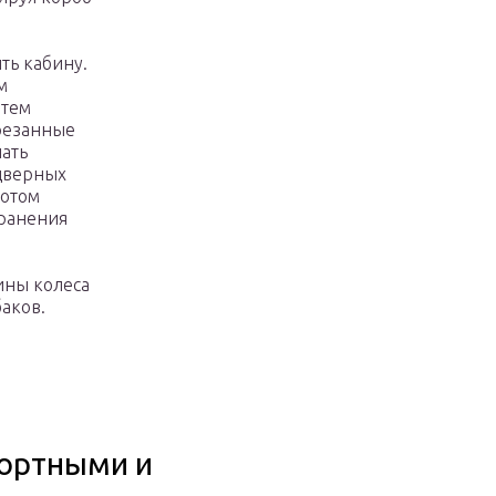
ть кабину.
м
атем
резанные
ать
дверных
потом
хранения
ины колеса
аков.
фортными и