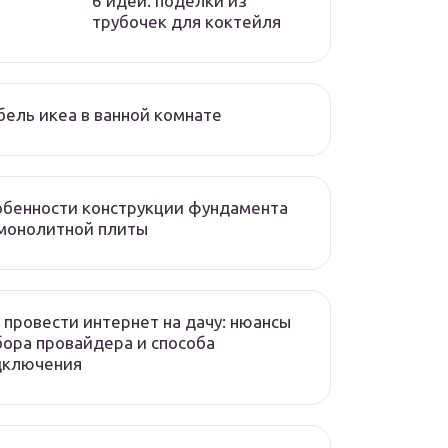
6 идей: поделки из
трубочек для коктейля
ель икеа в ванной комнате
бенности конструкции фундамента
монолитной плиты
 провести интернет на дачу: нюансы
ора провайдера и способа
дключения