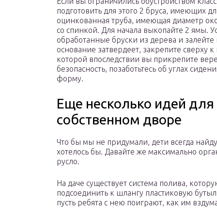
Если вы ограничились обустройством класс
подготовить для этого 2 бруса, имеющих дл
оцинкованная труба, имеющая диаметр око
со спинкой. Для начала выкопайте 2 ямы. 
обработанные бруски из дерева и залейте 
основание затвердеет, закрепите сверху 
которой впоследствии вы прикрепите вере
безопасность, позаботьтесь об углах сиде
форму.
Еще несколько идей для
собственном дворе
Что бы мы не придумали, дети всегда найду
хотелось бы. Давайте же максимально орга
русло.
На даче существует система полива, котор
подсоединить к шлангу пластиковую бутылку
пусть ребята с нею поиграют, как им вздума